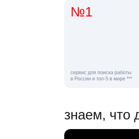
№1
1 мл
сервис для поиска работы
в России и топ-5 в мире ***
откликов на вак
знаем, что 