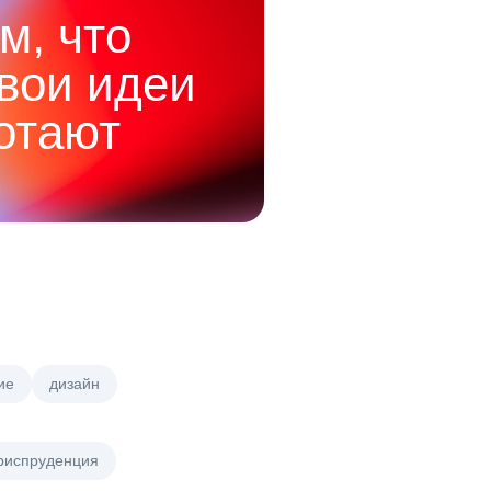
м, что
твои идеи
отают
ие
дизайн
риспруденция