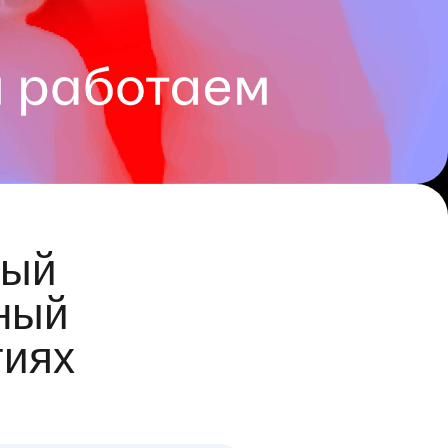
ый
ный
гиях