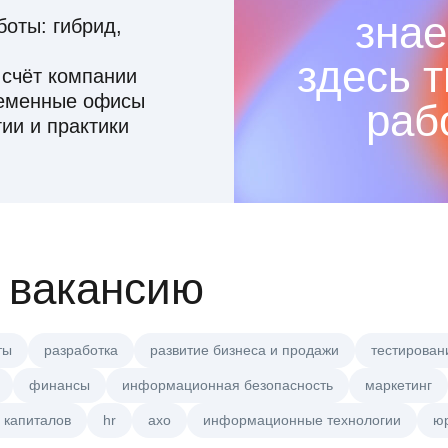
знае
оты: гибрид,
здесь 
 счёт компании
ременные офисы
раб
ии и практики
 вакансию
ты
разработка
развитие бизнеса и продажи
тестирован
финансы
информационная безопасность
маркетинг
 капиталов
hr
axo
информационные технологии
ю