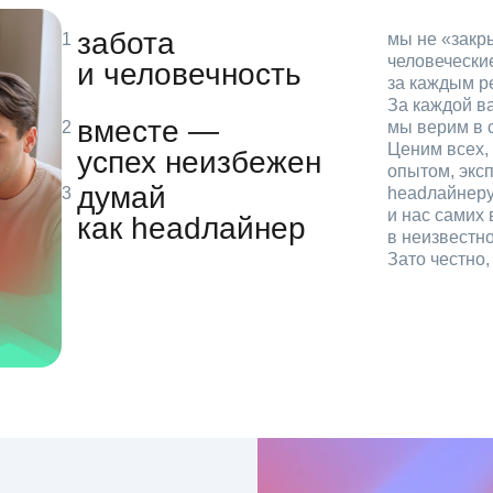
забота
мы не «зак
человечески
и человечность
за каждым р
За каждой в
вместе —
мы верим в с
Ценим всех, 
успех неизбежен
опытом, эксп
думай
headлайнеру
и нас самих 
как headлайнер
в неизвестн
Зато честно