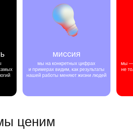
ть
миссия
ы
мы на конкретных цифрах
мы — 
самых
и примерах видим, как результаты
не то
логий
нашей работы меняют жизни людей
 мы ценим