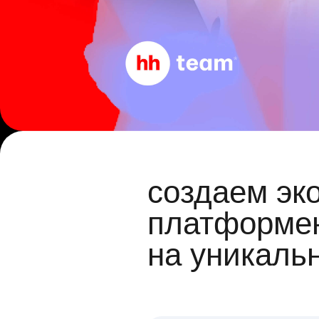
создаем эк
платформен
на уникаль