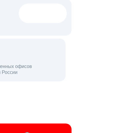
1522 тыс
вакансий
18 млн
енных офисов
й России
пользователей в день