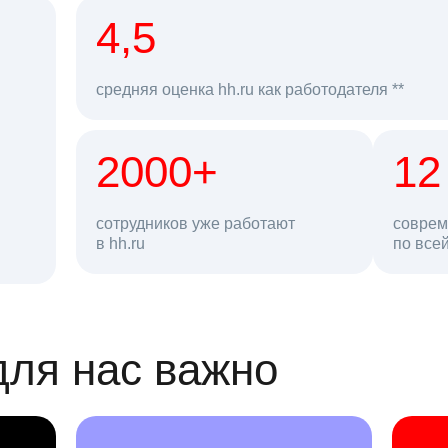
рд
4,5
средняя оценка hh.ru как работодателя **
2000+
68 млн
12
сотрудников уже работают
соврем
в hh.ru
резюме в базе
по все
ансии
для нас важно