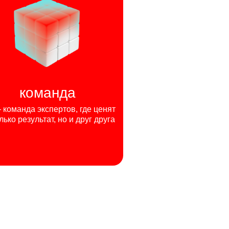
команда
команда экспертов, где ценят
лько результат, но и друг друга