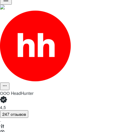
ООО
HeadHunter
4,5
247 отзывов
·